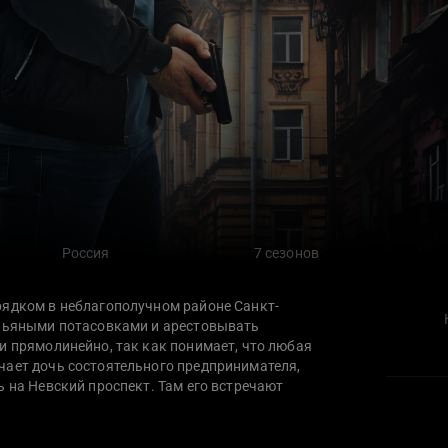
Россия
7 сезонов
рядком в неблагополучном районе Санкт-
 пьяными потасовками и арестовывать
и прямолинейно, так как понимает, что любая
чает дочь состоятельного предпринимателя,
ь на Невский проспект. Там его встречают
ием сближаться с коллегами-карьеристами. Уже
 частью личных планов бизнесмена…