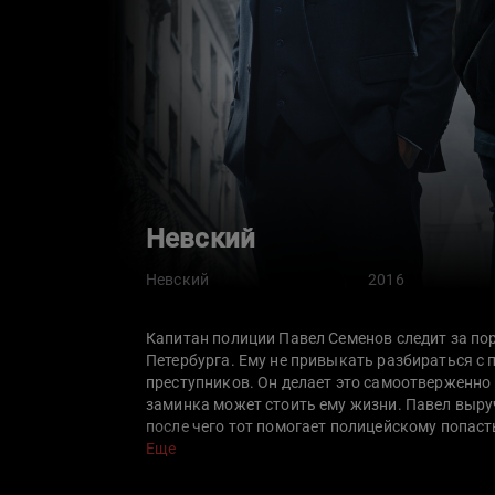
Невский
Невский
2016
Капитан полиции Павел Семенов следит за по
Петербурга. Ему не привыкать разбираться с
преступников. Он делает это самоотверженно 
заминка может стоить ему жизни. Павел выру
после чего тот помогает полицейскому попаст
прохладно, да и сам Семенов не горит желан
Еще
скоро Павел понимает, что перевод был лишь