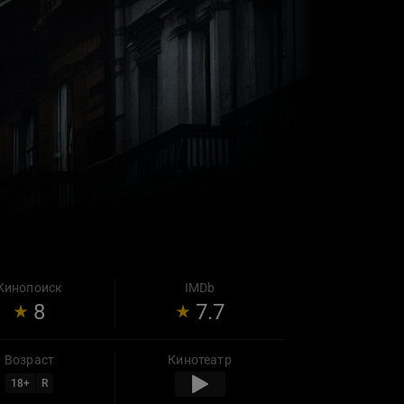
Кинопоиск
IMDb
8
7.7
Возраст
Кинотеатр
18
+
R