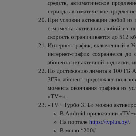
средств, автоматическое продлен
периода автоматическое продление
При условии активации любой из п
с момента активации любой из по
скорость ограничивается до 512 кб
Интернет-трафик, включенный в Ус
интернет-трафик сохраняется до 
абонента нет активной подписки, и
По достижению лимита в 100 ГБ А
3ГБ» абонент продолжает пользов
момента окончания трафика из ус
«TV+».
«TV+ Турбо 3ГБ» можно активиро
В Android приложении «TV+
На портале
https://tvplus.by/
.
В меню *200#