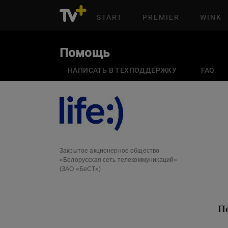
START
PREMIER
WINK
Помощь
НАПИСАТЬ В ТЕХПОДДЕРЖКУ
FAQ
Закрытое акционерное общество
«Белорусская сеть телекоммуникаций»
(ЗАО «БеСТ»)
По