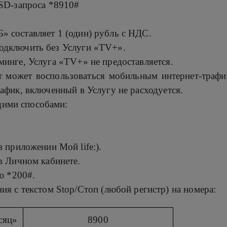
SD-запроса *8910#
 составляет 1 (один) рубль с НДС.
одключить без Услуги «TV+».
минге, Услуга «TV+» не предоставляется.
т может воспользоваться мобильным интернет-трафи
афик, включенный в Услугу не расходуется.
ими способами:
 приложении Мой life:).
в Личном кабинете.
ю *200#.
я с текстом Stop/Стоп (любой регистр) на номера:
сяц»
8900