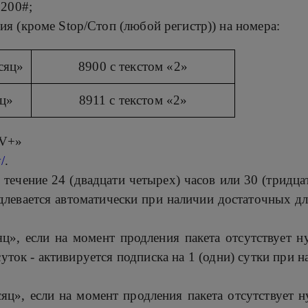
*200#;
я (кроме Stop/Стоп (любой регистр)) на номера:
сяц»
8900 с текстом «2»
яц»
8911 с текстом «2»
TV+»
/
.
 течение 24 (двадцати четырех) часов или 30 (тридца
одлевается автоматически при наличии достаточных д
ц», если на момент продления пакета отсутствует н
суток - активируется подписка на 1 (одни) сутки при
яц», если на момент продления пакета отсутствует 