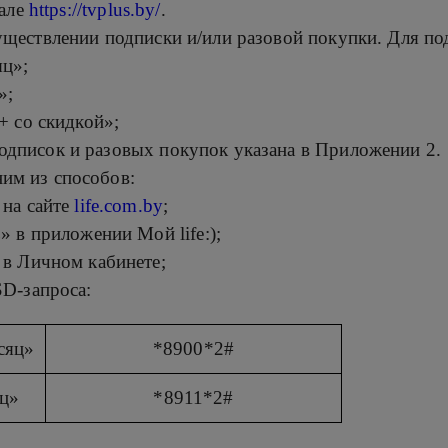
тале
https://tvplus.by/
.
уществлении подписки и/или разовой покупки. Для п
яц»;
»;
+ со скидкой»;
одписок и разовых покупок указана в Приложении 2.
им из способов:
 на сайте
life.com.by
;
 в приложении Мой life:);
в Личном кабинете;
D-запроса:
сяц»
*8900*2#
яц»
*8911*2#