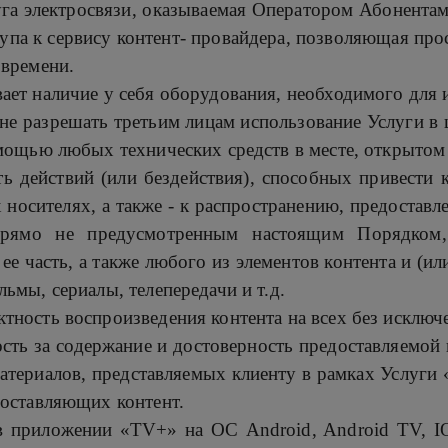
уга электросвязи, оказываемая Оператором Абонента
тупа к сервису контент- провайдера, позволяющая пр
 времени.
ает наличие у себя оборудования, необходимого для
не разрешать третьим лицам использование Услуги в ц
омощью любых технических средств в месте, открытом
ь действий (или бездействия), способных привести 
носителях, а также - к распространению, предостав
прямо не предусмотренным настоящим Порядком
ее часть, а также любого из элементов контента и (и
ьмы, сериалы, телепередачи и т.д.
тность воспроизведения контента на всех без исключ
сть за содержание и достоверность предоставляемой
атериалов, представляемых клиенту в рамках Услуги 
составляющих контент.
в приложении «TV+» на ОС Android, Android TV, I