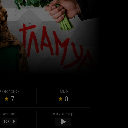
Кинопоиск
IMDb
7
0
Возраст
Кинотеатр
16
+
R