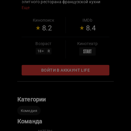
элитного ресторана французской кухни
«Клод Моне». «Кухня» — первый российский
Еще
сериал, который даст вам и хлеба, и
зрелищ.
Кинопоиск
IMDb
8.2
8.4
Возраст
Кинотеатр
18
+
R
ВОЙТИ В АККАУНТ LIFE
Категории
Комедия
Команда