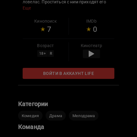
ловелас. Проститься с ним приходят его
четыре возлюбленные – Сильвия, Элиза,
Еще
София и Сусанна. Жена Симона
примиряется с ними возле гроба, и вместе
Кинопоиск
IMDb
женщины вспоминают счастливые
7
0
мгновения, оставшиеся в их памяти.
Возраст
Кинотеатр
18
+
R
ВОЙТИ В АККАУНТ LIFE
Категории
Комедия
Драма
Мелодрама
Команда