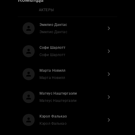
АКТЕРЫ
Эмилио Дантас
Эмилио Дантас
Софи Шарлотт
Софи Шарлотт
Марта Новилл
Марта Новилл
Матеус Наштергаэли
Матеус Наштергаэли
Кэрол Фалькао
Кэрол Фалькао