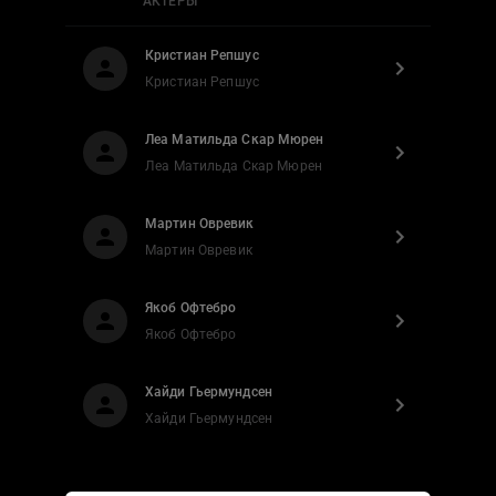
АКТЕРЫ
Кристиан Репшус
Кристиан Репшус
Леа Матильда Скар Мюрен
Леа Матильда Скар Мюрен
Мартин Овревик
Мартин Овревик
Якоб Офтебро
Якоб Офтебро
Хайди Гьермундсен
Хайди Гьермундсен