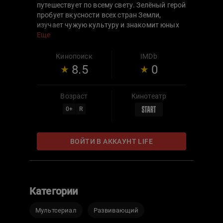
путешествует по всему свету. Зелёный герой
пробует вкусности всех стран Земли,
изучает чужую культуру и знакомит юных
зрителей с самыми красивыми и
Еще
удивительными местами нашей планеты.
Кинопоиск
IMDb
8.5
0
Возраст
Кинотеатр
0
+
R
ВОЙТИ В АККАУНТ LIFE
Категории
Мультсериал
Развивающий