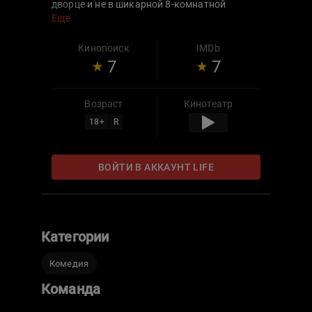
дворце и не в шикарной 8-комнатной
квартире, а в старой коммуналке, откуда он
Еще
будет пытаться вернуть деньги, власть и
«честное» имя.
Кинопоиск
IMDb
7
7
Возраст
Кинотеатр
18
+
R
ВОЙТИ В АККАУНТ LIFE
Категории
Комедия
Команда