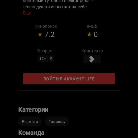
коконами тутового шелкопряда —
телеведущая испытает на себе
экстравагантные процедуры красоты.
Еще
Кинопоиск
IMDb
7.2
0
Возраст
Кинотеатр
12
+
R
ВОЙТИ В АККАУНТ LIFE
Категории
Реалити
Телешоу
Команда