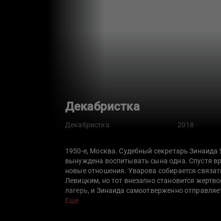
Декабристка
Декабристка
2018
1950-е, Москва. Судебный секретарь Зинаида
вынуждена воспитывать сына одна. Спустя вре
новые отношения. Уварова собирается связа
Левицким, но тот внезапно становится жертв
лагерь, и Зинаида самоотверженно отправляет
понимает, какие шаги ей нужно предпринять,
Еще
выйти на свободу.