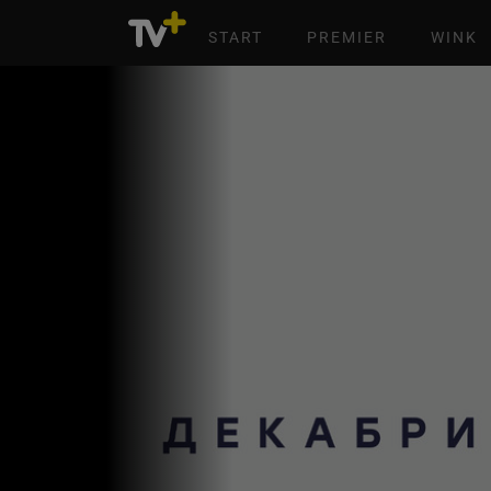
START
PREMIER
WINK