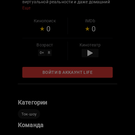
виртуальной реальности и даже домашний
питомец – все это может забрать себе
Еще
ребенок, просто встав со стула. Тот, кто
проявит терпение и останется сидеть на
Кинопоиск
IMDb
месте, в конце передачи заберет денежный
0
0
приз.
Возраст
Кинотеатр
0
+
R
ВОЙТИ В АККАУНТ LIFE
Категории
Ток-шоу
Команда