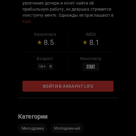
увлечения дочери и хочет найти ей
прибыльную работу, но девушка стремится
навстречу мечте. Однажды ее приглашают в
престижную команду киберспортсменов.
Еще
ZGDX срочно нужен новый игрок на замену
тому, кто серьезно травмировал руку. Тун
Кинопоиск
IMDb
Яо счастлива войти в профессиональную
8.5
8.1
лигу, но далеко не все коллеги готовы
принять незнакомку. Удастся ли девушке
доказать, что она достойна своего места, и
Возраст
Кинотеатр
найти подход к неприветливому лидеру Ли
16
+
R
Сичэню?
ВОЙТИ В АККАУНТ LIFE
Категории
Мелодрама
Молодежный