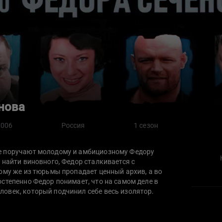
нова
2006
Россия
1 сезон
е поручают молодому и амбициозному Федору
 найти виновного, Федор сталкивается с
ому же из тюрьмы пропадает ценный архив, а во
степенно Федор понимает, что на самом деле в
овек, который подчинил себе весь изолятор.