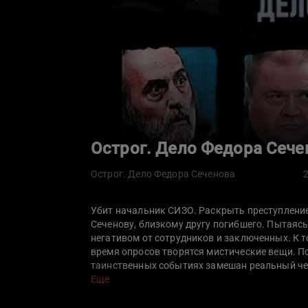
Острог. Дело Федора Сече
Острог. Дело Федора Сеченова
Убит начальник СИЗО. Раскрыть преступлени
Сеченову, близкому другу погибшего. Пытаясь
негативом от сотрудников и заключенных. К т
время опросов творятся мистические вещи. По
таинственных событиях замешан реальный чел
Но как найти этого кукловода?
Еще