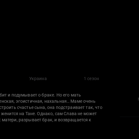
Украина
1 сезон
бит и подумывает о браке. Но его мать
енская, эгоистичная, нахальная… Маме очень
строить счастье сына, она подстраивает так, что
, женится на Тане. Однако, сам Слава не может
 матери, разрывает брак, и возвращается к
нка, о котором из гордости не призналась
который принимает ее с ребенком. Но все снова
 попадает в больницу… Кто действительно любит