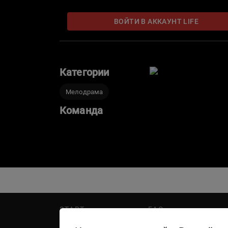
Славу — Таня или Люба? Вернется ли Слава к Т
Кого выберет Таня — того, кто ей помог в труд
ВОЙТИ В АККАУНТ LIFE
Категории
Мелодрама
Команда
START
FAQ
PREMIER
Написать в поддержку