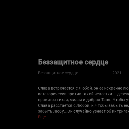
Беззащитное сердце
Беззащитное сердце
2021
Слава встречается с Любой, он ее искренне лю
категорически против такой невестки — дерев
нравится тихая, милая и добрая Таня. Чтобы у
Слава расстается с Любой, и, чтобы забыть ее
забыть Любу… Он случайно узнает об интригах
Любе… А Таня остается одна воспитывать ребе
Еще
мужу… Она начинает встречаться с мужчиной, 
меняется тогда, когда Слава теряет работу и