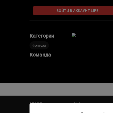
ВОЙТИ В АККАУНТ LIFE
Категории
Фэнтези
Команда
START
FAQ
PREMIER
Написать в поддержку