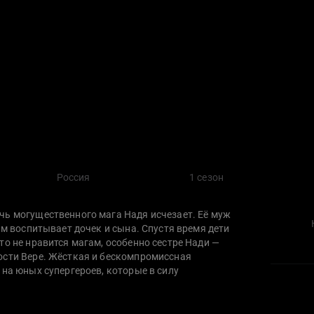
Россия
1 сезон
чь могущественного мага Надя исчезает. Её муж
ам воспитывает дочек и сына. Спустя время дети
то не нравится магам, особенно сестре Нади —
ости Вере. Жёсткая и бескомпромиссная
 на юных супергероев, которые в силу
ание магии и уничтожить весь мир.