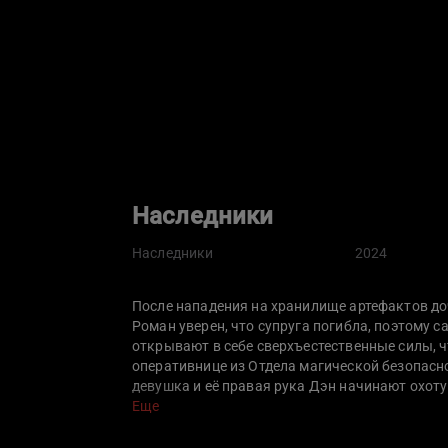
Наследники
Наследники
2024
После нападения на хранилище артефактов до
Роман уверен, что супруга погибла, поэтому с
открывают в себе сверхъестественные силы, ч
оперативнице из Отдела магической безопасн
девушка и её правая рука Дэн начинают охоту
неопытности могут раскрыть людям существов
Еще