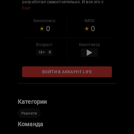
разработал самостоятельно. И все это с
элементами черного юмора и абсурда.
Еще
Кинопоиск
IMDb
0
0
Возраст
Кинотеатр
18
+
R
ВОЙТИ В АККАУНТ LIFE
Категории
Реалити
Команда