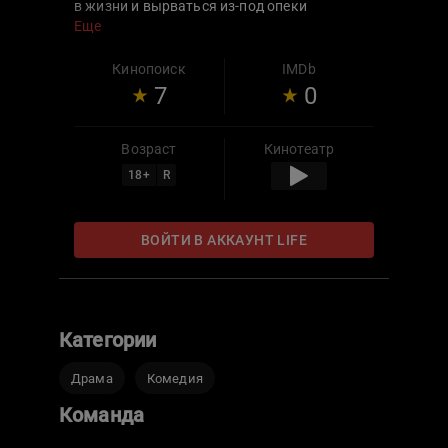
в жизни и вырваться из-под опеки
родителей, влюбляются и ссорятся, а также
Еще
учатся ладить друг с другом и решать
первые трудности взросления
Кинопоиск
IMDb
самостоятельно.
7
0
Возраст
Кинотеатр
18
+
R
ВОЙТИ В АККАУНТ LIFE
Категории
Драма
Комедия
Команда