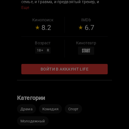
семье, и травма, и предвзятый тренер, и
алчность футбольных агентов, и даже
Еще
первая любовь.
Кинопоиск
IMDb
8.2
6.7
Возраст
Кинотеатр
18
+
R
ВОЙТИ В АККАУНТ LIFE
Категории
Драма
Комедия
Спорт
Молодежный