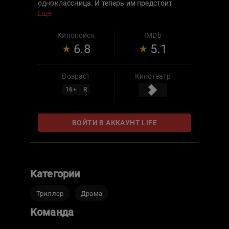
одноклассница. И теперь им предстоит
узнать, что на самом деле произошло той
Еще
страшной ночью.
Кинопоиск
IMDb
6.8
5.1
Возраст
Кинотеатр
16
+
R
ВОЙТИ В АККАУНТ LIFE
Категории
Триллер
Драма
Команда