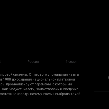
2
Россия
1 сезон
ансовой системы. От первого упоминания казны
 в 1908 до создания национальной платежной
керы проанализируют перемены, с которыми
. Как бюджет, налоги, заимствования, введение
состояние народа, почему Россия выбрала такой
ежать «черного вторника» 1998 года и нужен ли
роена современная система финансов, какие
рансформируются?