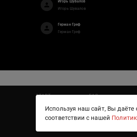
Игорь Шувалов
Игорь Шувалов
Герман Греф
Герман Греф
START
FAQ
PREMIER
Написать в поддержку
Используя наш сайт, Вы даёте 
WINK
Правила пользования
соответствии с нашей
Политик
ТЕЛЕКАНАЛЫ