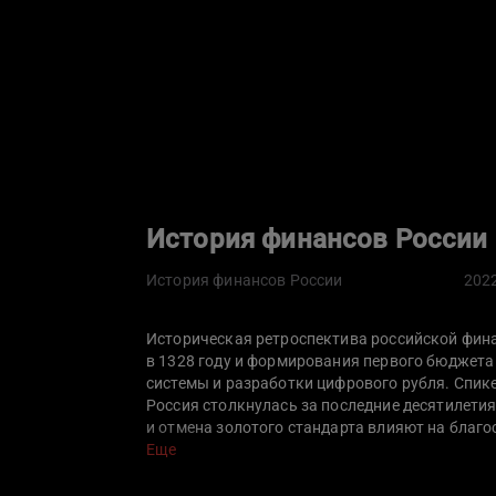
История финансов России
История финансов России
202
Историческая ретроспектива российской фин
в 1328 году и формирования первого бюджета
системы и разработки цифрового рубля. Спи
Россия столкнулась за последние десятилетия
и отмена золотого стандарта влияют на благо
путь развития в 90-е годы, можно ли было изб
Еще
был стране Стабилизационный фонд? Как пост
принципы остаются незыблемыми, а какие т