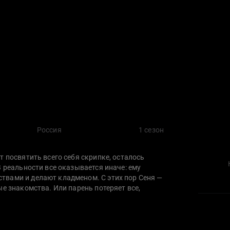
Россия
1 сезон
т посвятить всего себя скрипке, осталось
В реальности все оказывается иначе: ему
твами и делают кладменом. С этих пор Сеня —
ые знакомства. Или парень потеряет все,