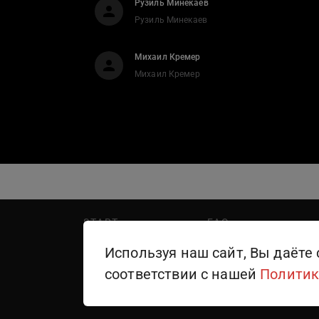
Рузиль Минекаев
Рузиль Минекаев
Михаил Кремер
Михаил Кремер
START
FAQ
PREMIER
Написать в поддержку
Используя наш сайт, Вы даёте 
WINK
Правила пользования
соответствии с нашей
Политик
ТЕЛЕКАНАЛЫ