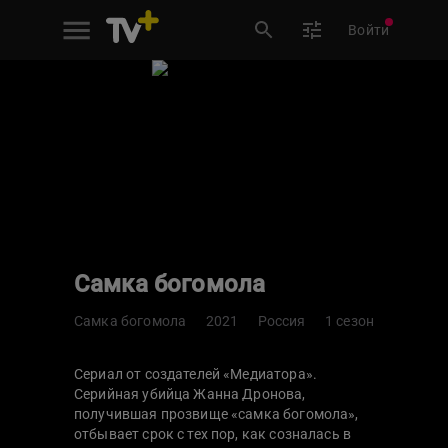
Войти
Самка богомола
Самка богомола
2021
Россия
1 сезон
Сериал от создателей «Медиатора».
Серийная убийца Жанна Дронова,
получившая прозвище «самка богомола»,
отбывает срок с тех пор, как созналась в