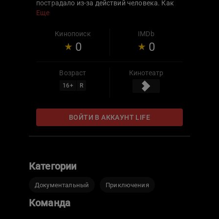
пострадало из-за действий человека. Как
они приспосабливаются к этим
Еще
катастрофическим изменениям и есть ли у
львов будущее?
Кинопоиск
IMDb
0
0
Возраст
Кинотеатр
16
+
R
ВОЙТИ В АККАУНТ LIFE
Категории
Документальный
Приключения
Команда