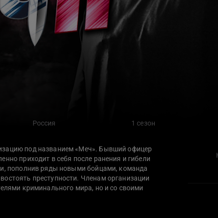
Россия
1 сезон
изацию под названием «Меч». Бывший офицер
енно приходит в себя после ранения и гибели
 и, пополнив ряды новыми бойцами, команда
востоять преступности. Членам организации
телями криминального мира, но и со своими
вне закона.