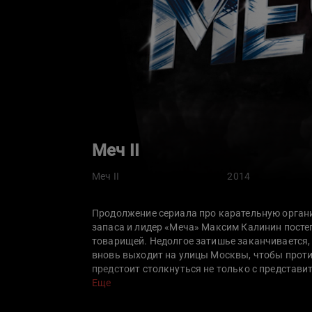
Меч II
Меч II
2014
Продолжение сериала про карательную орган
запаса и лидер «Меча» Максим Калинин постеп
товарищей. Недолгое затишье заканчивается,
вновь выходит на улицы Москвы, чтобы проти
предстоит столкнуться не только с представи
бывшими сослуживцами, объявившими «Меч» 
Еще