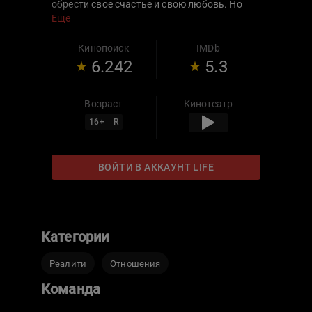
обрести свое счастье и свою любовь. Но
получится ли у них это?
Еще
Кинопоиск
IMDb
6.242
5.3
Возраст
Кинотеатр
16
+
R
ВОЙТИ В АККАУНТ LIFE
Категории
Реалити
Отношения
Команда