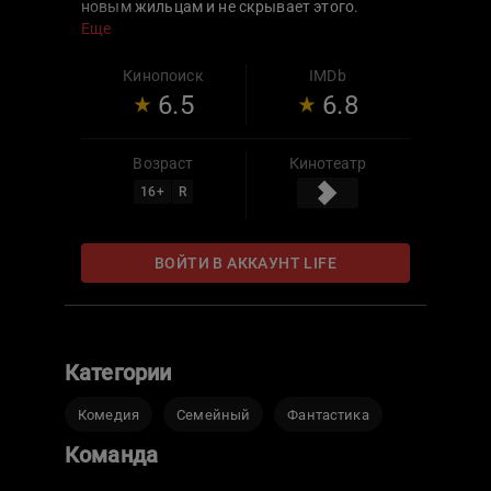
новым жильцам и не скрывает этого.
Попытки поймать пушистого вредителя
Еще
проваливаются одна за другой. Глава семьи
Михаил готов на решительный шаг, чтобы
Кинопоиск
IMDb
избавиться от кота, но случайно наступает
6.5
6.8
на поврежденный удлинитель, и они
получают мощный удар током. Придя в
себя, глава семьи обретает
Возраст
Кинотеатр
сверхспособность слышать и понимать
16
+
R
рыжего проказника. В новых
обстоятельствах Мягковы решают
оставить кота в доме, и с этого момента
ВОЙТИ В АККАУНТ LIFE
жизнь обычной московской семьи
меняется.
Категории
Комедия
Семейный
Фантастика
Команда