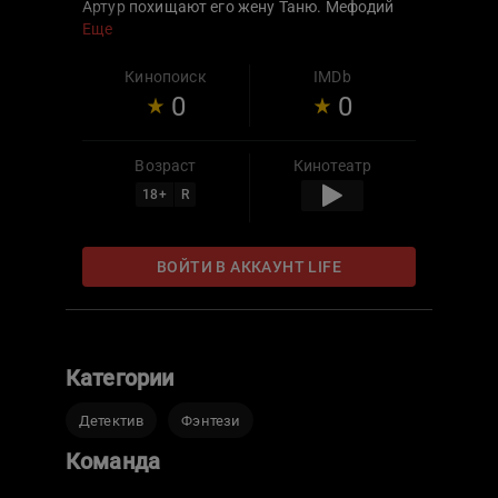
Артур похищают его жену Таню. Мефодий
вынужден отправиться на спасение
Еще
возлюбленной и бросить вызов злым
колдунам, а помочь ему решается
Кинопоиск
IMDb
английский аристократ русского
0
0
происхождения Виктор Севидов.
Возраст
Кинотеатр
18
+
R
ВОЙТИ В АККАУНТ LIFE
Категории
Детектив
Фэнтези
Команда