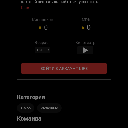
каждый неправильный ответ услышать
«отвратительный» факт из биографии
Еще
звезды! Для чего? Чтобы еще раз
убедиться в том, что в реальной жизни
Кинопоиск
IMDb
звезды сталкиваются с такими же
0
0
проблемами, как и мы.
Возраст
Кинотеатр
18
+
R
ВОЙТИ В АККАУНТ LIFE
Категории
Юмор
Интервью
Команда