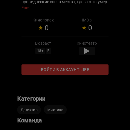
провидческие сны в местах, где кто-то умер.
Привлекший ее к работе в полиции капитан
Еще
Макаров полагает, что это великий дар.
Однако сама девушка считает свою
Кинопоиск
IMDb
способность проклятием. Жене предстоит
0
0
разобраться в себе и понять, что вся ее
жизнь не то, чем кажется.
Возраст
Кинотеатр
18
+
R
ВОЙТИ В АККАУНТ LIFE
Категории
Детектив
Мистика
Команда