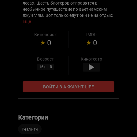
лесах. Шесть блогеров отправятся в
необычное путешествие по вьетнамским
джунглям. Вот только едут они не на отдых:
за 36 часов, без воды, еды и убежища, им
Еще
предстоит выбраться из суровых диких
земель в цивилизацию. А помогать с этим
Кинопоиск
IMDb
будет опытный выживальщик Эд Халилов.
0
0
Возраст
Кинотеатр
16
+
R
ВОЙТИ В АККАУНТ LIFE
Категории
Реалити