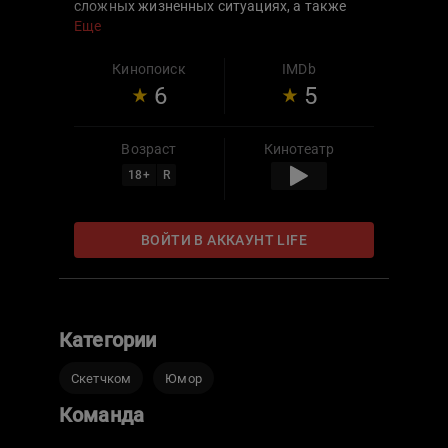
сложных жизненных ситуациях, а также
отличать Х от Б. Мы думали, что это просто
Еще
очень смешная комедия. Но, посмотрев
внимательно, мы поняли, что это еще и
Кинопоиск
IMDb
очень полезная программа. Она может и
6
5
должна использоваться для профилактики
самых разных правонарушений.
Возраст
Кинотеатр
18
+
R
ВОЙТИ В АККАУНТ LIFE
Категории
Скетчком
Юмор
Команда