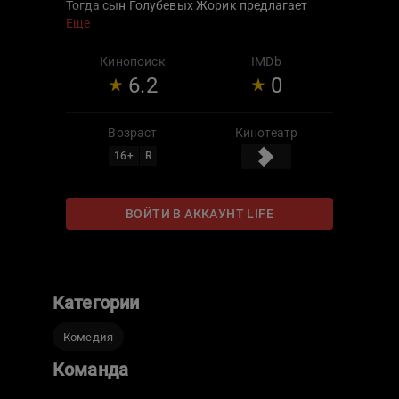
Тогда сын Голубевых Жорик предлагает
создать ферму, но выращивать не овощи, а
Еще
деньги. Ведь деревня с дешёвым
электричеством — идеальное место для
Кинопоиск
IMDb
майнинга. Осталось только скрыть эту
6.2
0
затею от коллекторов, председателя
деревни и директора дома культуры.
Возраст
Кинотеатр
16
+
R
ВОЙТИ В АККАУНТ LIFE
Категории
Комедия
Команда