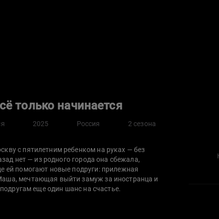
сё только начинается
ся
2025
Россия
2 сезона
скву с пятилетним ребенком на руках — без
азад нет — из родного города она сбежала,
це ей помогают новые подруги: прилежная
Маша, мечтающая выйти замуж за иностранца и
т подругам еще один шанс на счастье.