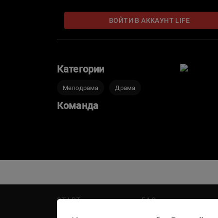
ВОЙТИ В АККАУНТ LIFE
Категории
Мелодрама
Драма
Команда
START
FAQ
PREMIER
Написать в поддержку