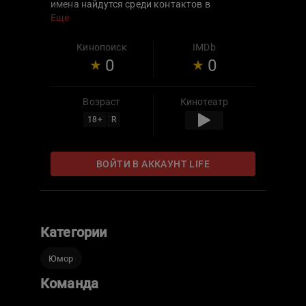
имена найдутся среди контактов в
телефоне: друзья, знакомые, близкие,
Еще
коллеги и даже случайные люди. Один
контакт, один звонок и одна минута на
Кинопоиск
IMDb
разговор. Кто же окажется умнее?
0
0
Возраст
Кинотеатр
18
+
R
ВОЙТИ В АККАУНТ LIFE
Категории
Юмор
Команда