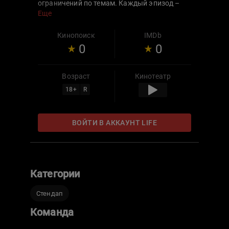
ограничений по темам. Каждый эпизод –
это вечер в стендап-клубе, ради которого не
Еще
нужно выходить из дома! А каждое
выступление участников – это новая волна
Кинопоиск
IMDb
современной комедии.
0
0
Возраст
Кинотеатр
18
+
R
ВОЙТИ В АККАУНТ LIFE
Категории
Стендап
Команда