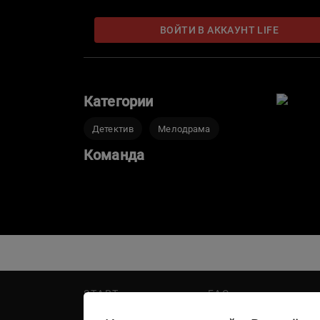
ВОЙТИ В АККАУНТ LIFE
Категории
Детектив
Мелодрама
Команда
START
FAQ
PREMIER
Написать в поддержку