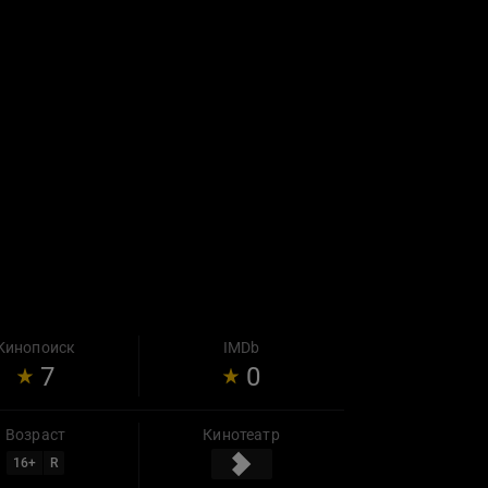
Кинопоиск
IMDb
7
0
Возраст
Кинотеатр
16
+
R