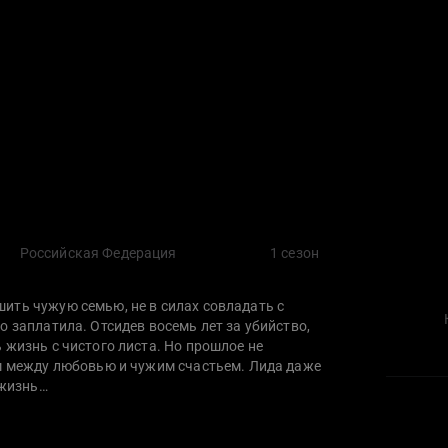
Российская Федерация
1 сезон
ить чужую семью, не в силах совладать с
о заплатила. Отсидев восемь лет за убийство,
 жизнь с чистого листа. Но прошлое не
ом между любовью и чужим счастьем. Лида даже
 жизнь…