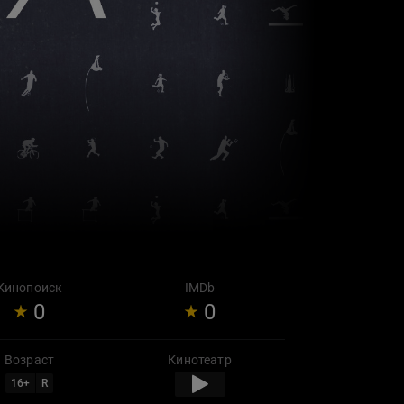
Кинопоиск
IMDb
0
0
Возраст
Кинотеатр
16
+
R