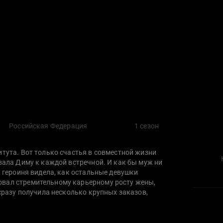
Российская Федерация
1 сезон
итута. Вот только счастья в совместной жизни
овала Диму к каждой встречной. И как бы муж ни
, героиня видела, как остальные девушки
овал стремительному карьерному росту жены,
 сразу получила несколько крупных заказов,
 У Димы дела шли куда хуже, он ушел из
ой компании, но и там его опережали более
е слова подруг, мягкие намеки самой близкой –