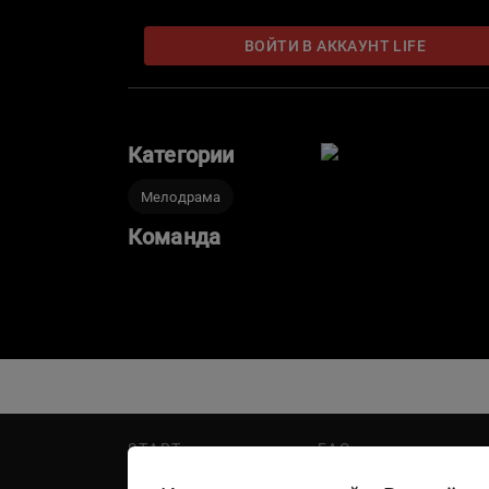
Зои и недовольство матери браком Анны и Ди
сообщить мужу о своей беременности, увидела 
ВОЙТИ В АККАУНТ LIFE
его начальницей и тут же подала на развод…
Категории
Мелодрама
Команда
START
FAQ
PREMIER
Написать в поддержку