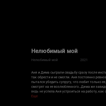
Нелюбимый мой
Нелюбимый мой
2021
Аня и Дима сыграли свадьбу сразу после инст
так обрести и не смогли. Аня постоянно ревн
пытался убедить супругу, что любит только ее
смотрят на ее возлюбленного…Дима же завид
ведь не успела Аня устроиться на работу, как
которые отнимали у нее все свободное время.
Еще
профессии и работал менеджером в строительн
успешные и настойчивые. Постепенно ядовиты