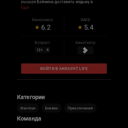
рыцаря Бэймена доставить ведьму в
далёкое аббатство, где её чары должны
Еще
быть разрушены.Шестеро верховых и
повозка с железной клеткой, в которой
Кинопоиск
IMDb
заточена обвиняемая, отправляются в
6.2
5.4
опасное путешествие.
Возраст
Кинотеатр
12
+
R
ВОЙТИ В АККАУНТ LIFE
Категории
Фэнтези
Боевик
Приключения
Команда