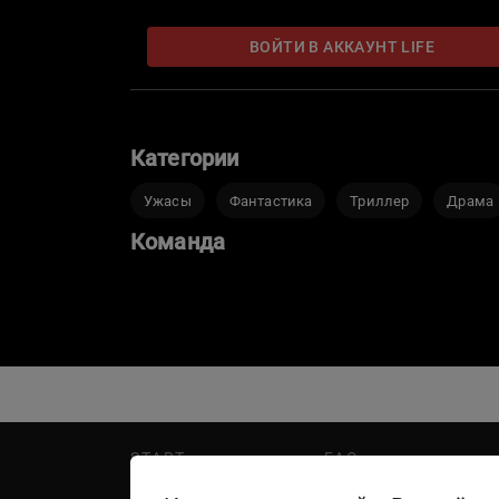
ВОЙТИ В АККАУНТ LIFE
Категории
Ужасы
Фантастика
Триллер
Драма
Команда
START
FAQ
PREMIER
Написать в поддержку