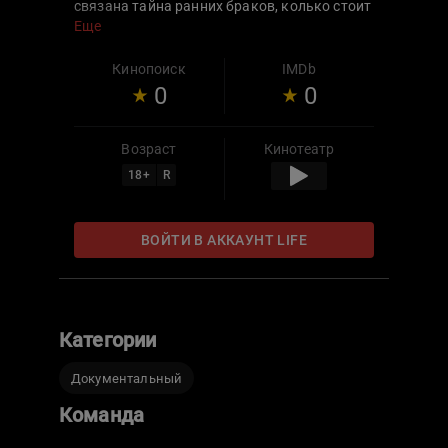
связана тайна ранних браков, колько стоит
купить невесту и почему похороны так
Еще
много значат в жизни ромалэ — об этом и
не только расскажет фильм.
Кинопоиск
IMDb
0
0
Возраст
Кинотеатр
18
+
R
ВОЙТИ В АККАУНТ LIFE
Категории
Документальный
Команда