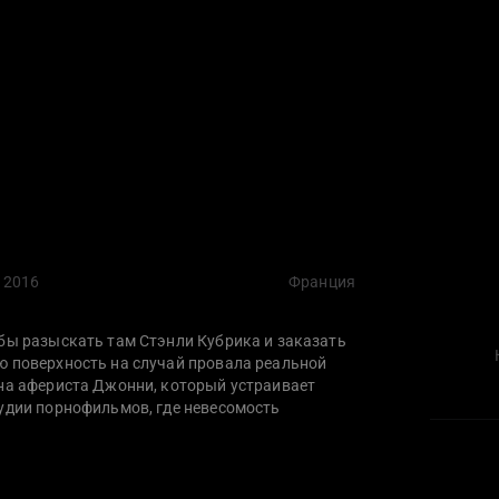
2016
Франция
обы разыскать там Стэнли Кубрика и заказать
ю поверхность на случай провала реальной
 на афериста Джонни, который устраивает
тудии порнофильмов, где невесомость