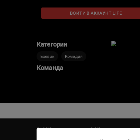
ВОЙТИ В АККАУНТ LIFE
Категории
Боевик
Комедия
Команда
START
FAQ
PREMIER
Написать в поддержку