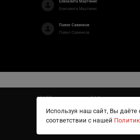
Елизавета Мартинес
Елизавета Мартинес
Павел Савинков
Павел Савинков
START
FAQ
PREMIER
Написать в поддержку
Используя наш сайт, Вы даёте 
WINK
Правила пользования
соответствии с нашей
Политик
ТЕЛЕКАНАЛЫ