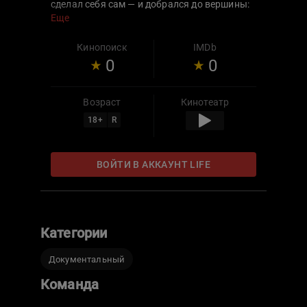
сделал себя сам — и добрался до вершины:
два года назад не было песни важнее, чем
Еще
«Тает лёд». Теперь он начинает все заново.
Кинопоиск
IMDb
0
0
Возраст
Кинотеатр
18
+
R
ВОЙТИ В АККАУНТ LIFE
Категории
Документальный
Команда