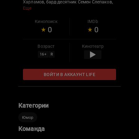
Харламов, бард-десятник Семен Слепаков,
лучший баритон СССР Лев Лещенко,
Еще
человек-эпоха Ольга Бузова и многие
другие.
Кинопоиск
IMDb
0
0
Возраст
Кинотеатр
16
+
R
ВОЙТИ В АККАУНТ LIFE
Категории
Юмор
Команда