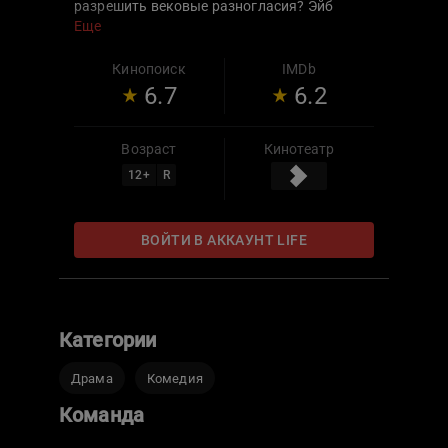
разрешить вековые разногласия? Эйб
решает приготовить блюдо, которое
Еще
наконец-то объединит за столом всех его
родственников.
Кинопоиск
IMDb
6.7
6.2
Возраст
Кинотеатр
12
+
R
ВОЙТИ В АККАУНТ LIFE
Категории
Драма
Комедия
Команда