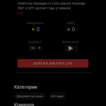
убийства президента США Джона Кеннеди.
ФБР и ЦРУ долгие годы утаивали
материалы, связанные с одним из наиболее
Еще
громких преступлений прошлого века.
Имеют ли многочисленные теории заговора
Кинопоиск
IMDb
что-то общее с реальностью? И кто на
0
0
самом деле стоял за убийством Кеннеди?
Возраст
Кинотеатр
18
+
R
ВОЙТИ В АККАУНТ LIFE
Категории
Документальный
История
Команда