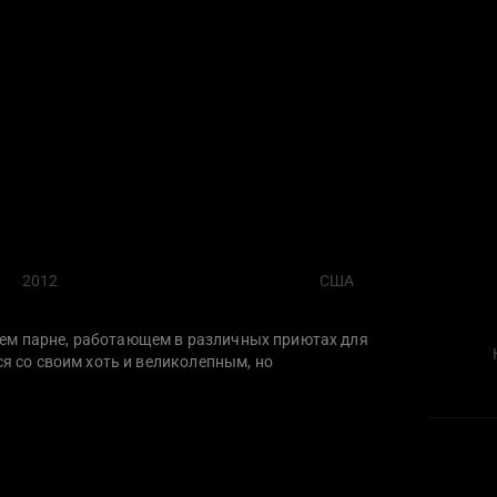
2012
США
ем парне, работающем в различных приютах для
ся со своим хоть и великолепным, но