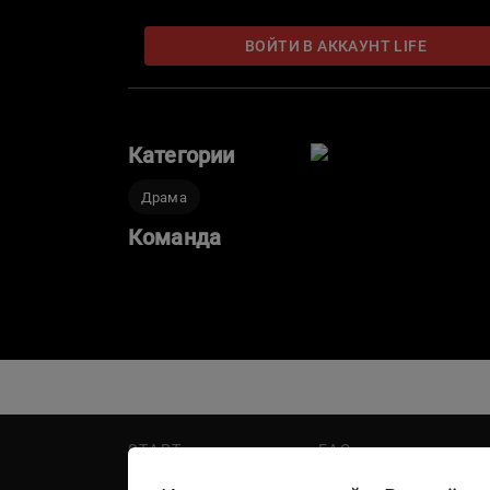
ВОЙТИ В АККАУНТ LIFE
Категории
Драма
Команда
START
FAQ
PREMIER
Написать в поддержку