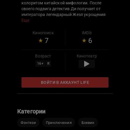
колоритом китайской мифологии. После
своего подвига детектив Ди получает от
императора легендарный Жезл укрощения
драконов. Императрица Ву в благородном
Еще
жесте правителя видит угрозу своей власти
и решает вернуть ценный артефакт. Это
Кинопоиск
IMDb
задание она поручает старому знакомому
7
6
Ди, который должен возглавить группу
боевых магов. Зная, что за Жезлом
начнется охота, детектив Ди прячет
Возраст
Кинотеатр
артефакт и предпринимает смелую попытку
16
+
R
раскрыть заговор императрицы.
ВОЙТИ В АККАУНТ LIFE
Категории
Фэнтези
Приключения
Боевик